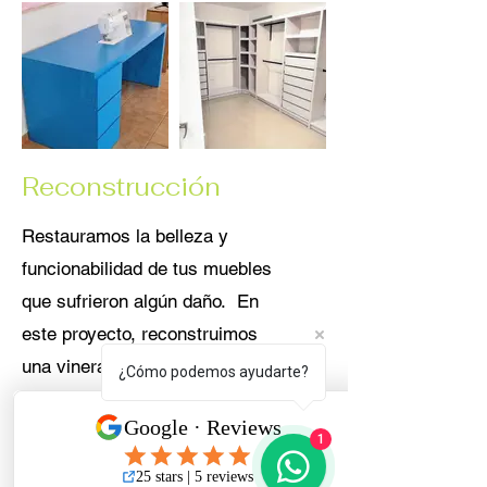
Reconstrucción
Restauramos la belleza y
funcionabilidad de tus muebles
que sufrieron algún daño. En
este proyecto, reconstruimos
una vinera que sufrió daños por
¿Cómo podemos ayudarte?
un incendio en el hogar.
1